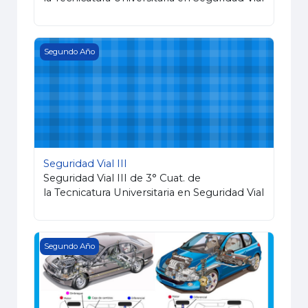
Seguridad Vial III
Segundo Año
Seguridad Vial III
Seguridad Vial III de 3° Cuat. de
la Tecnicatura Universitaria en Seguridad Vial
Mecánica Vehicular
Segundo Año