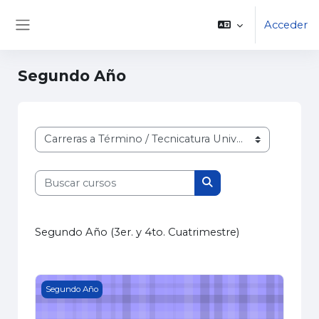
Salta al contenido principal
Acceder
Panel lateral
Segundo Año
Categorías
Buscar cursos
Buscar cursos
Segundo Año (3er. y 4to. Cuatrimestre)
VÍAS DE COMUNICACIÓN
Segundo Año