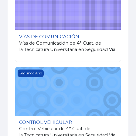
VÍAS DE COMUNICACIÓN
Vías de Comunicación de 4° Cuat. de
la Tecnicatura Universitaria en Seguridad Vial
CONTROL VEHICULAR
Segundo Año
CONTROL VEHICULAR
Control Vehicular de 4° Cuat. de
la Tecnicatura Universitaria en Seguridad Vial