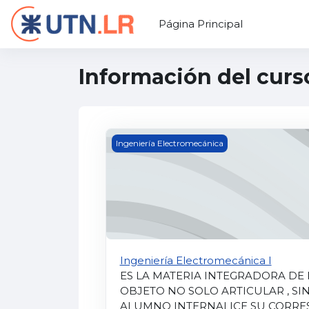
Salta al contenido principal
Página Principal
Información del curs
Ingeniería Electromecánica I
Ingeniería Electromecánica
Ingeniería Electromecánica I
ES LA MATERIA INTEGRADORA DE
OBJETO NO SOLO ARTICULAR , S
ALUMNO INTERNALICE SU CORRE