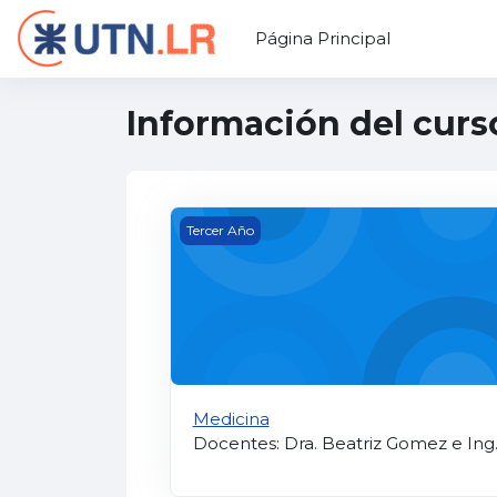
Salta al contenido principal
Página Principal
Información del curs
Medicina
Tercer Año
Medicina
Docentes: Dra. Beatriz Gomez e Ing.