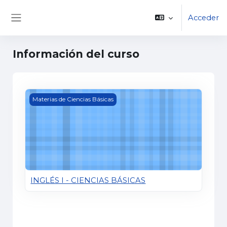
Salta al contenido principal
Acceder
Panel lateral
Información del curso
INGLÉS I - CIENCIAS BÁSICAS
Materias de Ciencias Básicas
INGLÉS I - CIENCIAS BÁSICAS