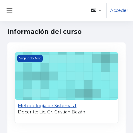
Salta al contenido principal
Acceder
Panel lateral
Información del curso
Metodología de Sistemas I
Segundo Año
Metodología de Sistemas I
Docente: Lic. Cr. Cristian Bazán